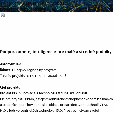
s dlhoročnými skúsenosťami v oblasti
projektového poradenstva
Podpora umelej inteligencie pre malé a stredné podniky
Akronym:
BrAIn
Rámec:
Dunajský regionálny program
Trvanie projektu:
01.01.2024 - 30.06.2026
Cieľ projektu:
Projekt BrAIn: Inovácie a technológia v dunajskej oblasti
Cieľom projektu BrAIn je zlepšiť konkurencieschopnosť ekonomík a malých
a stredných podnikov dunajskej oblasti prostredníctvom technológií AI,
i4.0 a ľudsko-centrických technológií i5.0. Prostredníctvom svojej