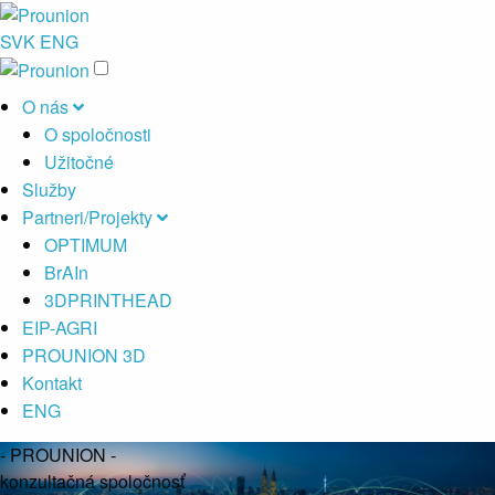
SVK
ENG
O nás
O spoločnosti
Užitočné
Služby
Partneri/Projekty
OPTIMUM
BrAIn
3DPRINTHEAD
EIP-AGRI
PROUNION 3D
Kontakt
ENG
-
PROUNION
-
konzultačná spoločnosť