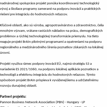
nadnárodnej spolupráce projekt ponúka koordinovaný technologický
vývoj a školiace programy zamerané na podporu inovácií a praktických
riešení pre integráciu do hodnotových reťazcov.
Kľúčové oblasti, ako sú výroba, agropotravinárstvo a zdravotníctvo, čelia
mnohým výzvam, vrátane rastúcich nákladov na prácu, demografických
problémov a rýchlej technologickej transformácie priemyslu. Na tieto
reaguje projekt BrAIn pilotnými programami a opatreniami na podporu
regionálneho a medzinárodného šírenia poznatkov získaných na lokálnej
úrovni.
Projekt využíva rámec podpory inovácií EÚ, najmä stratégiu S3 a
nariadenie ES 2021/1060, na podporu lokálnej aplikácie poznatkov a
technológií a efektívnu integráciu do hodnotových reťazcov. Týmto
spôsobom projekt BrAIn prispieva k vyváženejšiemu a udržateľnému
rozvoju dunajskej oblasti.
Partneri projektu:
Pannon Business Network Association (PBN) - Hungary - LP