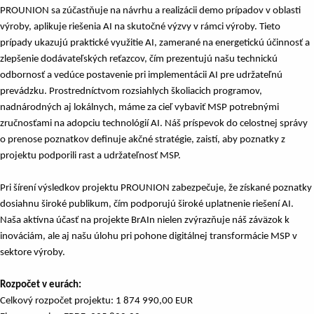
PROUNION sa zúčastňuje na návrhu a realizácii demo prípadov v oblasti
výroby, aplikuje riešenia AI na skutočné výzvy v rámci výroby. Tieto
prípady ukazujú praktické využitie AI, zamerané na energetickú účinnosť a
zlepšenie dodávateľských reťazcov, čím prezentujú našu technickú
odbornosť a vedúce postavenie pri implementácii AI pre udržateľnú
prevádzku. Prostredníctvom rozsiahlych školiacich programov,
nadnárodných aj lokálnych, máme za cieľ vybaviť MSP potrebnými
zručnosťami na adopciu technológií AI. Náš príspevok do celostnej správy
o prenose poznatkov definuje akčné stratégie, zaistí, aby poznatky z
projektu podporili rast a udržateľnosť MSP.
Pri šírení výsledkov projektu PROUNION zabezpečuje, že získané poznatky
dosiahnu široké publikum, čím podporujú široké uplatnenie riešení AI.
Naša aktívna účasť na projekte BrAIn nielen zvýrazňuje náš záväzok k
inováciám, ale aj našu úlohu pri pohone digitálnej transformácie MSP v
sektore výroby.
Rozpočet v eurách:
Celkový rozpočet projektu: 1 874 990,00 EUR