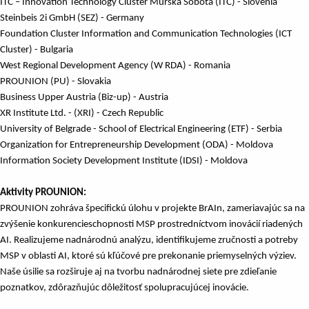
ITC – Innovation Technology Cluster Murska Sobota (ITC) - Slovenia
Steinbeis 2i GmbH (SEZ) - Germany
Foundation Cluster Information and Communication Technologies (ICT
Cluster) - Bulgaria
West Regional Development Agency (W RDA) - Romania
PROUNION (PU) - Slovakia
Business Upper Austria (Biz-up) - Austria
XR Institute Ltd. - (XRI) - Czech Republic
University of Belgrade - School of Electrical Engineering (ETF) - Serbia
Organization for Entrepreneurship Development (ODA) - Moldova
Information Society Development Institute (IDSI) - Moldova
Aktivity PROUNION:
PROUNION zohráva špecifickú úlohu v projekte BrAIn, zameriavajúc sa na
zvýšenie konkurencieschopnosti MSP prostredníctvom inovácií riadených
AI. Realizujeme nadnárodnú analýzu, identifikujeme zručnosti a potreby
MSP v oblasti AI, ktoré sú kľúčové pre prekonanie priemyselných výziev.
Naše úsilie sa rozširuje aj na tvorbu nadnárodnej siete pre zdieľanie
poznatkov, zdôrazňujúc dôležitosť spolupracujúcej inovácie.