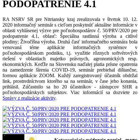
PODOPATRENIE 4.1
RA NSRV SR pre Nitriansky kraj zrealizovala v štvrtok 10. 12.
2020 informačný seminár s cieľom poskytnúť aktuálne informácie v
oblasti vyhlásenej výzve pre poľnohospodárov č. 50/PRV/2020 pre
podopatrenie 4.1, oblasť: Špeciálna rastlinná výroba a citlivé
plodiny; Živočíšna výroba. Druhá časť informačného seminára bola
venovaná téme aplikácie informačných systémov v
poľnohospodárskom podniku, t.j. využitie rôznych softvérových
riešení v oblastiach majetko právnych, agronomických resp.
ekonomických. Keďže na Slovensku naďalej platia prísne opatrenia
na zamedzenie šírenia COVID-19, seminár prebiehal dištančne,
formou aplikácie ZOOM. Každý zaregistrovaný účastník obdržal
link, prostredníctvom ktorého sa na seminár, v čase jeho konania,
prihlásil. Zúčastnilo sa ho 20 účastníkov - zástupcov SHR a
poľnohospodárskych subjektov. Viac informácií sa dozviete zo
Správy z realizácie aktivity
.